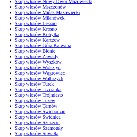
Skup włosów Nowy Dwór Mazowiecki
Skup włosów Mszczonów
Skup włosów Mińsk Mazowiecki
Skup włosów Milanówek
Skup włosów Leszno
Skup włosów Krosno
Skup włosów Kobyłka
Skup włosów Karczew
Skup włosów Góra Kalwaria
Skup włosów Błonie
Skup włosów Zawady
Skup włosów Wyszków
Skup włosów Wolsztyn
Skup włosów Wągrowiec
Skup włosów Wałbrzych
Skup włosów Turek
Skup włosów Trzcianka
Skup włosów Trójmiasto
Skup włosów Tczew
Skup włosów Tarnów
Skup włosów Świebodzin
Skup włosów Świdnica
Skup włosów Szczecin
Skup włosów Szamotuły
Skup włosów Suwałki