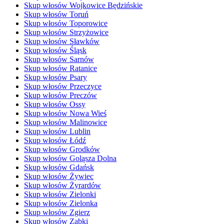
Skup włosów Wojkowice Będzińskie
Skup włosów Toruń
Skup włosów Toporowice
Skup włosów Strzyżowice
Skup włosów Sławków
Skup włosów Śląsk
Skup włosów Sarnów
Skup włosów Ratanice
Skup włosów Psary
Skup włosów Przeczyce
Skup włosów Preczów
Skup włosów Ossy
Skup włosów Nowa Wieś
Skup włosów Malinowice
Skup włosów Lublin
Skup włosów Łódź
Skup włosów Grodków
Skup włosów Goląsza Dolna
Skup włosów Gdańsk
Skup włosów Żywiec
Skup włosów Żyrardów
Skup włosów Zielonki
Skup włosów Zielonka
Skup włosów Zgierz
Skup włosów Ząbki