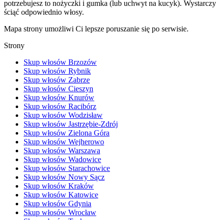
potrzebujesz to nożyczki i gumka (lub uchwyt na kucyk). Wystarczy
ściąć odpowiednio włosy.
Mapa strony umożliwi Ci lepsze poruszanie się po serwisie.
Strony
Skup włosów Brzozów
Skup włosów Rybnik
Skup włosów Zabrze
Skup włosów Cieszyn
Skup włosów Knurów
Skup włosów Racibórz
Skup włosów Wodzisław
Skup włosów Jastrzębie-Zdrój
Skup włosów Zielona Góra
Skup włosów Wejherowo
Skup włosów Warszawa
Skup włosów Wadowice
Skup włosów Starachowice
Skup włosów Nowy Sącz
Skup włosów Kraków
Skup włosów Katowice
Skup włosów Gdynia
Skup włosów Wrocław