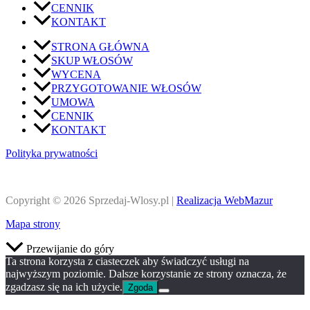
CENNIK
KONTAKT
STRONA GŁÓWNA
SKUP WŁOSÓW
WYCENA
PRZYGOTOWANIE WŁOSÓW
UMOWA
CENNIK
KONTAKT
Polityka prywatności
Copyright © 2026 Sprzedaj-Wlosy.pl |
Realizacja WebMazur
Mapa strony
Przewijanie do góry
Ta strona korzysta z ciasteczek aby świadczyć usługi na
najwyższym poziomie. Dalsze korzystanie ze strony oznacza, że
zgadzasz się na ich użycie.
Zgoda