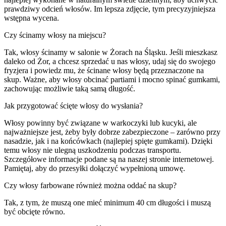
prawdziwy odcień włosów. Im lepsza zdjęcie, tym precyzyjniejsza
wstępna wycena.
Czy ścinamy włosy na miejscu?
Tak, włosy ścinamy w salonie w Żorach na Śląsku. Jeśli mieszkasz
daleko od Żor, a chcesz sprzedać u nas włosy, udaj się do swojego
fryzjera i powiedz mu, że ścinane włosy będą przeznaczone na
skup. Ważne, aby włosy obcinać partiami i mocno spinać gumkami,
zachowując możliwie taką samą długość.
Jak przygotować ścięte włosy do wysłania?
Włosy powinny być związane w warkoczyki lub kucyki, ale
najważniejsze jest, żeby były dobrze zabezpieczone – zarówno przy
nasadzie, jak i na końcówkach (najlepiej spięte gumkami). Dzięki
temu włosy nie ulegną uszkodzeniu podczas transportu.
Szczegółowe informacje podane są na naszej stronie internetowej.
Pamiętaj, aby do przesyłki dołączyć wypełnioną umowę.
Czy włosy farbowane również można oddać na skup?
Tak, z tym, że muszą one mieć minimum 40 cm długości i muszą
być obcięte równo.