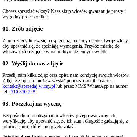
Chcesz sprzedać włosy? Nasz skup włosów gwarantuje prosty i
wygodny proces online.
01. Zrób zdjęcie
Zanim zdecydujesz się na sprzedaż, musimy ocenić Twoje włosy,
aby upewnić się, że spełniają wymagania. Przyłóż miarkę do
włosów i zrób zdjęcie w naturalnym dziennym świetle.
02. Wyślij do nas zdjęcie
Prześlij nam kilka zdjęć oraz opisz nam kondycję swoich włosów.
Zdjęcie z opisem możesz wysłać poprzez e-mail na adres:
kontakt@sprzedaj-wlosy.pl
lub przez MMS/WhatsApp na numer
tel.:
510 850 728
.
03. Poczekaj na wycenę
Bezpośrednio po otrzymaniu włosów przeprowadzimy ich
weryfikację, aby upewnić się, że ich stan i długość zgadzają się z
informacjami, które nam przekazałaś.
Jeżeli zaakceptujesz wycenę
– od razu dokonujemy płatności.