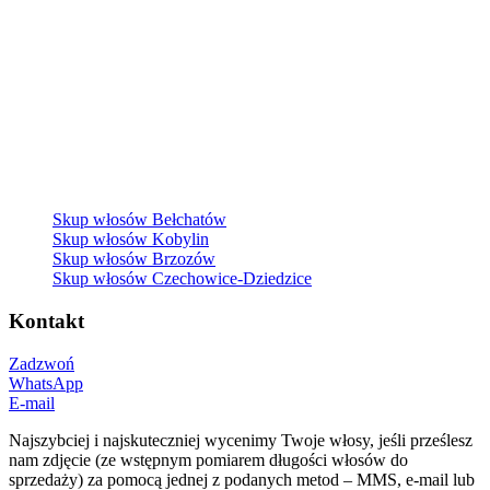
Skup włosów Bełchatów
Skup włosów Kobylin
Skup włosów Brzozów
Skup włosów Czechowice-Dziedzice
Kontakt
Zadzwoń
WhatsApp
E-mail
Najszybciej i najskuteczniej wycenimy Twoje włosy, jeśli prześlesz
nam zdjęcie (ze wstępnym pomiarem długości włosów do
sprzedaży) za pomocą jednej z podanych metod – MMS, e-mail lub