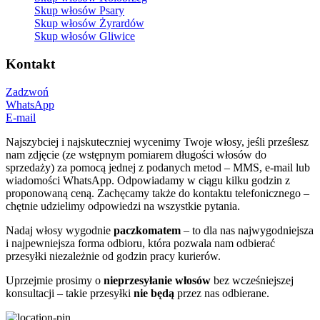
Skup włosów Psary
Skup włosów Żyrardów
Skup włosów Gliwice
Kontakt
Zadzwoń
WhatsApp
E-mail
Najszybciej i najskuteczniej wycenimy Twoje włosy, jeśli prześlesz
nam zdjęcie (ze wstępnym pomiarem długości włosów do
sprzedaży) za pomocą jednej z podanych metod – MMS, e-mail lub
wiadomości WhatsApp. Odpowiadamy w ciągu kilku godzin z
proponowaną ceną. Zachęcamy także do kontaktu telefonicznego –
chętnie udzielimy odpowiedzi na wszystkie pytania.
Nadaj włosy wygodnie
paczkomatem
– to dla nas najwygodniejsza
i najpewniejsza forma odbioru, która pozwala nam odbierać
przesyłki niezależnie od godzin pracy kurierów.
Uprzejmie prosimy o
nieprzesyłanie włosów
bez wcześniejszej
konsultacji – takie przesyłki
nie będą
przez nas odbierane.