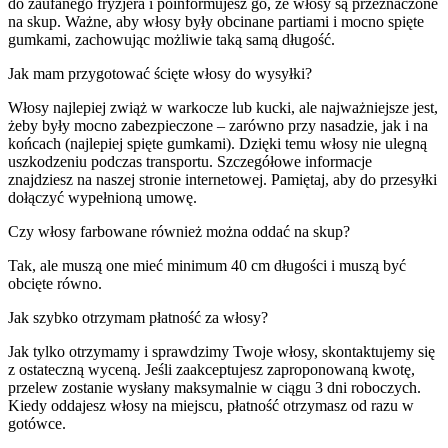
do zaufanego fryzjera i poinformujesz go, że włosy są przeznaczone
na skup. Ważne, aby włosy były obcinane partiami i mocno spięte
gumkami, zachowując możliwie taką samą długość.
Jak mam przygotować ścięte włosy do wysyłki?
Włosy najlepiej zwiąż w warkocze lub kucki, ale najważniejsze jest,
żeby były mocno zabezpieczone – zarówno przy nasadzie, jak i na
końcach (najlepiej spięte gumkami). Dzięki temu włosy nie ulegną
uszkodzeniu podczas transportu. Szczegółowe informacje
znajdziesz na naszej stronie internetowej. Pamiętaj, aby do przesyłki
dołączyć wypełnioną umowę.
Czy włosy farbowane również można oddać na skup?
Tak, ale muszą one mieć minimum 40 cm długości i muszą być
obcięte równo.
Jak szybko otrzymam płatność za włosy?
Jak tylko otrzymamy i sprawdzimy Twoje włosy, skontaktujemy się
z ostateczną wyceną. Jeśli zaakceptujesz zaproponowaną kwotę,
przelew zostanie wysłany maksymalnie w ciągu 3 dni roboczych.
Kiedy oddajesz włosy na miejscu, płatność otrzymasz od razu w
gotówce.