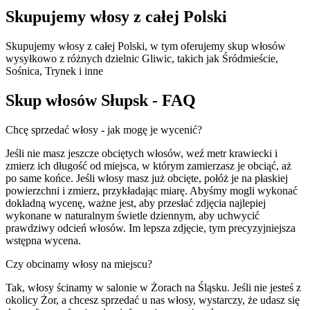
Skupujemy włosy z całej Polski
Skupujemy włosy z całej Polski, w tym oferujemy skup włosów
wysyłkowo z różnych dzielnic Gliwic, takich jak Śródmieście,
Sośnica, Trynek i inne
Skup włosów Słupsk - FAQ
Chcę sprzedać włosy - jak mogę je wycenić?
Jeśli nie masz jeszcze obciętych włosów, weź metr krawiecki i
zmierz ich długość od miejsca, w którym zamierzasz je obciąć, aż
po same końce. Jeśli włosy masz już obcięte, połóż je na płaskiej
powierzchni i zmierz, przykładając miarę. Abyśmy mogli wykonać
dokładną wycenę, ważne jest, aby przesłać zdjęcia najlepiej
wykonane w naturalnym świetle dziennym, aby uchwycić
prawdziwy odcień włosów. Im lepsza zdjęcie, tym precyzyjniejsza
wstępna wycena.
Czy obcinamy włosy na miejscu?
Tak, włosy ścinamy w salonie w Żorach na Śląsku. Jeśli nie jesteś z
okolicy Żor, a chcesz sprzedać u nas włosy, wystarczy, że udasz się