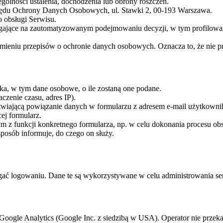
gólności ustalenia, dochodzenia lub obrony roszczeń.
Urzędu Ochrony Danych Osobowych, ul. Stawki 2, 00-193 Warszawa.
 obsługi Serwisu.
ające na zautomatyzowanym podejmowaniu decyzji, w tym profilowan
ieniu przepisów o ochronie danych osobowych. Oznacza to, że nie prz
ka, w tym dane osobowe, o ile zostaną one podane.
czenie czasu, adres IP).
twiającą powiązanie danych w formularzu z adresem e-mail użytkowni
ej formularz.
z funkcji konkretnego formularza, np. w celu dokonania procesu obsł
sposób informuje, do czego on służy.
ać logowaniu. Dane te są wykorzystywane w celu administrowania se
z Google Analytics (Google Inc. z siedzibą w USA). Operator nie przek