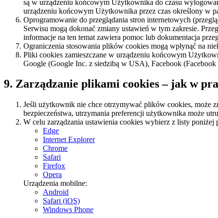
są w urządzeniu końcowym Użytkownika do czasu wylogowania, 
urządzeniu końcowym Użytkownika przez czas określony w par
Oprogramowanie do przeglądania stron internetowych (przeg
Serwisu mogą dokonać zmiany ustawień w tym zakresie. Przeg
informacje na ten temat zawiera pomoc lub dokumentacja przegl
Ograniczenia stosowania plików cookies mogą wpłynąć na niek
Pliki cookies zamieszczane w urządzeniu końcowym Użytkowni
Google (Google Inc. z siedzibą w USA), Facebook (Facebook In
9. Zarządzanie plikami cookies – jak w pr
Jeśli użytkownik nie chce otrzymywać plików cookies, może zm
bezpieczeństwa, utrzymania preferencji użytkownika może utr
W celu zarządzania ustawienia cookies wybierz z listy poniżej 
Edge
Internet Explorer
Chrome
Safari
Firefox
Opera
Urządzenia mobilne:
Android
Safari (iOS)
Windows Phone