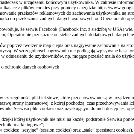
ciasteczek w urządzeniu końcowym użytkownika. W zakresie informac
ikające z plików cookies przy pomocy narzędzia: https://www.google
opasowanie przekazów reklamowych do zachowania użytkownika na stro
chodzi do przekazania żadnych danych osobowych od Operatora do oper
a powoduje, że serwis Facebook (Facebook Inc. z siedzibą w USA) wie,
rem, Operator nie przekazuje od siebie żadnych dodatkowych danych 
ów poprzez tworzenie map ciepła oraz nagrywanie zachowania na stron
e dotyczą. W szczególności nagrywaniu nie podlegają wpisywane hasła o
u w odniesieniu do użytkowników, np. mogące przesłać maila do użytk
w o ochronie danych osobowych
e, w szczególności pliki tekstowe, które przechowywane są w urządze
 nazwę strony internetowej, z której pochodzą, czas przechowywania 
ka Serwisu pliki cookies oraz uzyskującym do nich dostęp jest oper
 dzięki której użytkownik nie musi na każdej podstronie Serwisu pono
techniki marketingowe”;
cookies: „sesyjne” (session cookies) oraz „stałe” (persistent cookie