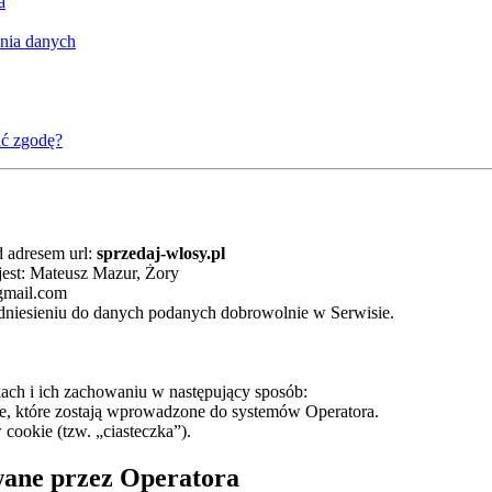
a
ania danych
ać zgodę?
 adresem url:
sprzedaj-wlosy.pl
est: Mateusz Mazur, Żory
gmail.com
dniesieniu do danych podanych dobrowolnie w Serwisie.
kach i ich zachowaniu w następujący sposób:
, które zostają wprowadzone do systemów Operatora.
ookie (tzw. „ciasteczka”).
wane przez Operatora