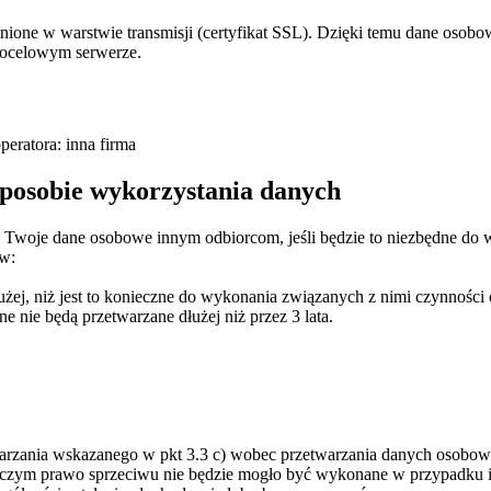
one w warstwie transmisji (certyfikat SSL). Dzięki temu dane osobow
docelowym serwerze.
eratora: inna firma
sposobie wykorzystania danych
 Twoje dane osobowe innym odbiorcom, jeśli będzie to niezbędne do
ów:
użej, niż jest to konieczne do wykonania związanych z nimi czynności
nie będą przetwarzane dłużej niż przez 3 lata.
twarzania wskazanego w pkt 3.3 c) wobec przetwarzania danych osobo
zy czym prawo sprzeciwu nie będzie mogło być wykonane w przypadku 