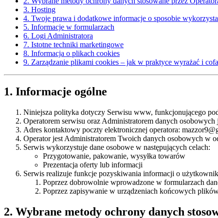
2. Wybrane metody ochrony danych stosowane przez Operator
3. Hosting
4. Twoje prawa i dodatkowe informacje o sposobie wykorzyst
5. Informacje w formularzach
6. Logi Administratora
7. Istotne techniki marketingowe
8. Informacja o plikach cookies
9. Zarządzanie plikami cookies – jak w praktyce wyrażać i cof
1. Informacje ogólne
Niniejsza polityka dotyczy Serwisu www, funkcjonującego pod
Operatorem serwisu oraz Administratorem danych osobowych j
Adres kontaktowy poczty elektronicznej operatora: mazzor9@
Operator jest Administratorem Twoich danych osobowych w o
Serwis wykorzystuje dane osobowe w następujących celach:
Przygotowanie, pakowanie, wysyłka towarów
Prezentacja oferty lub informacji
Serwis realizuje funkcje pozyskiwania informacji o użytkowni
Poprzez dobrowolnie wprowadzone w formularzach dane
Poprzez zapisywanie w urządzeniach końcowych plików c
2. Wybrane metody ochrony danych stoso