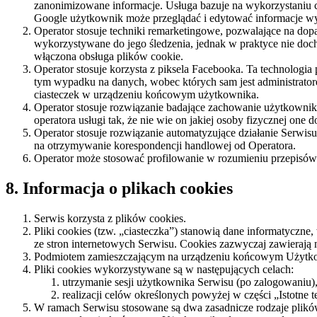
zanonimizowane informacje. Usługa bazuje na wykorzystaniu 
Google użytkownik może przeglądać i edytować informacje wyn
Operator stosuje techniki remarketingowe, pozwalające na d
wykorzystywane do jego śledzenia, jednak w praktyce nie do
włączona obsługa plików cookie.
Operator stosuje korzysta z piksela Facebooka. Ta technologi
tym wypadku na danych, wobec których sam jest administrato
ciasteczek w urządzeniu końcowym użytkownika.
Operator stosuje rozwiązanie badające zachowanie użytkownik
operatora usługi tak, że nie wie on jakiej osoby fizycznej on
Operator stosuje rozwiązanie automatyzujące działanie Serwis
na otrzymywanie korespondencji handlowej od Operatora.
Operator może stosować profilowanie w rozumieniu przepisó
8. Informacja o plikach cookies
Serwis korzysta z plików cookies.
Pliki cookies (tzw. „ciasteczka”) stanowią dane informatyczn
ze stron internetowych Serwisu. Cookies zazwyczaj zawierają
Podmiotem zamieszczającym na urządzeniu końcowym Użytkowni
Pliki cookies wykorzystywane są w następujących celach:
utrzymanie sesji użytkownika Serwisu (po zalogowaniu),
realizacji celów określonych powyżej w części „Istotne 
W ramach Serwisu stosowane są dwa zasadnicze rodzaje plików 