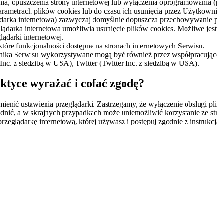
opuszczenia strony internetowej lub wyłączenia oprogramowania (prz
ametrach plików cookies lub do czasu ich usunięcia przez Użytkowni
lądarka internetowa) zazwyczaj domyślnie dopuszcza przechowywani
lądarka internetowa umożliwia usunięcie plików cookies. Możliwe jes
ądarki internetowej.
tóre funkcjonalności dostępne na stronach internetowych Serwisu.
ka Serwisu wykorzystywane mogą być również przez współpracujące z
c. z siedzibą w USA), Twitter (Twitter Inc. z siedzibą w USA).
aktyce wyrażać i cofać zgodę?
ienić ustawienia przeglądarki. Zastrzegamy, że wyłączenie obsługi pl
udnić, a w skrajnych przypadkach może uniemożliwić korzystanie ze 
przeglądarkę internetową, której używasz i postępuj zgodnie z instrukcj