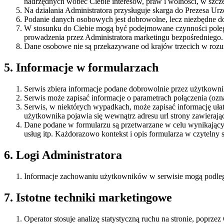
nadrzędnych wobec Ciebie interesów, praw i wolności, w szcze
Na działania Administratora przysługuje skarga do Prezesa 
Podanie danych osobowych jest dobrowolne, lecz niezbędne do
W stosunku do Ciebie mogą być podejmowane czynności poleg
prowadzenia przez Administratora marketingu bezpośredniego.
Dane osobowe nie są przekazywane od krajów trzecich w rozum
5. Informacje w formularzach
Serwis zbiera informacje podane dobrowolnie przez użytkowni
Serwis może zapisać informacje o parametrach połączenia (ozna
Serwis, w niektórych wypadkach, może zapisać informację uła
użytkownika pojawia się wewnątrz adresu url strony zawierając
Dane podane w formularzu są przetwarzane w celu wynikającym 
usług itp. Każdorazowo kontekst i opis formularza w czytelny 
6. Logi Administratora
Informacje zachowaniu użytkowników w serwisie mogą podleg
7. Istotne techniki marketingowe
Operator stosuje analizę statystyczną ruchu na stronie, poprze