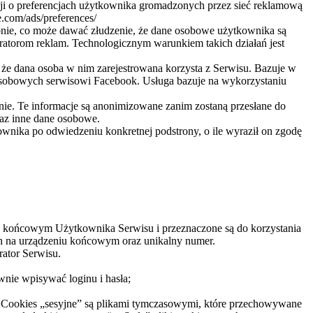
ji o preferencjach użytkownika gromadzonych przez sieć reklamową
.com/ads/preferences/
nie, co może dawać złudzenie, że dane osobowe użytkownika są
atorom reklam. Technologicznym warunkiem takich działań jest
 że dana osoba w nim zarejestrowana korzysta z Serwisu. Bazuje w
osobowych serwisowi Facebook. Usługa bazuje na wykorzystaniu
ie. Te informacje są anonimizowane zanim zostaną przesłane do
raz inne dane osobowe.
ownika po odwiedzeniu konkretnej podstrony, o ile wyraził on zgodę
niu końcowym Użytkownika Serwisu i przeznaczone są do korzystania
ich na urządzeniu końcowym oraz unikalny numer.
ator Serwisu.
wnie wpisywać loginu i hasła;
s). Cookies „sesyjne” są plikami tymczasowymi, które przechowywane