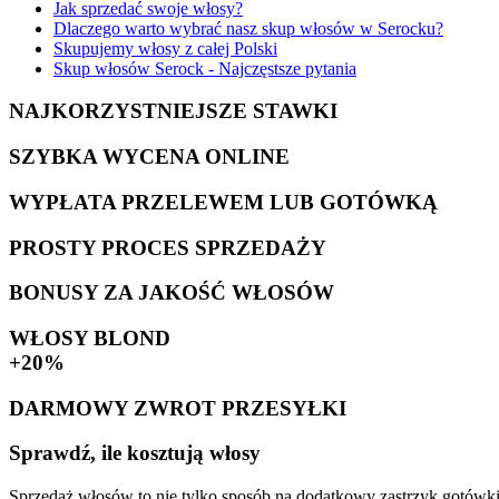
Jak sprzedać swoje włosy?
Dlaczego warto wybrać nasz skup włosów w Serocku?
Skupujemy włosy z całej Polski
Skup włosów Serock - Najczęstsze pytania
NAJKORZYSTNIEJSZE STAWKI
SZYBKA WYCENA ONLINE
WYPŁATA PRZELEWEM LUB GOTÓWKĄ
PROSTY PROCES SPRZEDAŻY
BONUSY ZA JAKOŚĆ WŁOSÓW
WŁOSY BLOND
+20%
DARMOWY ZWROT PRZESYŁKI
Sprawdź, ile kosztują włosy
Sprzedaż włosów to nie tylko sposób na dodatkowy zastrzyk gotówki