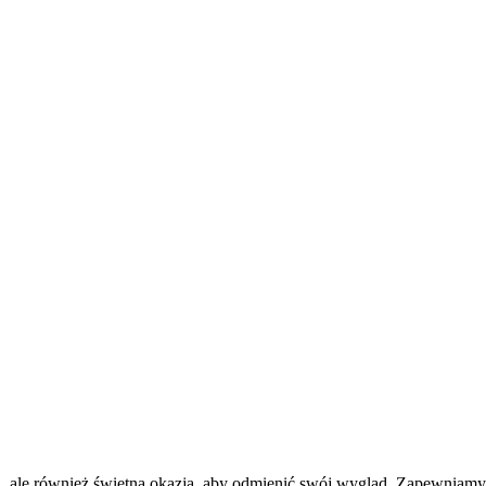
, ale również świetna okazja, aby odmienić swój wygląd. Zapewniamy a