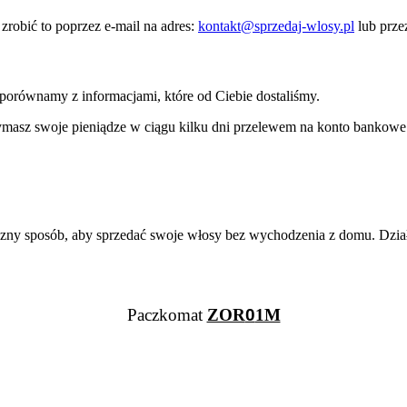
zrobić to poprzez e-mail na adres:
kontakt@sprzedaj-wlosy.pl
lub prz
porównamy z informacjami, które od Ciebie dostaliśmy.
ymasz swoje pieniądze w ciągu kilku dni przelewem na konto bankowe 
 sposób, aby sprzedać swoje włosy bez wychodzenia z domu. Działamy 
Paczkomat
ZOR
0
1M