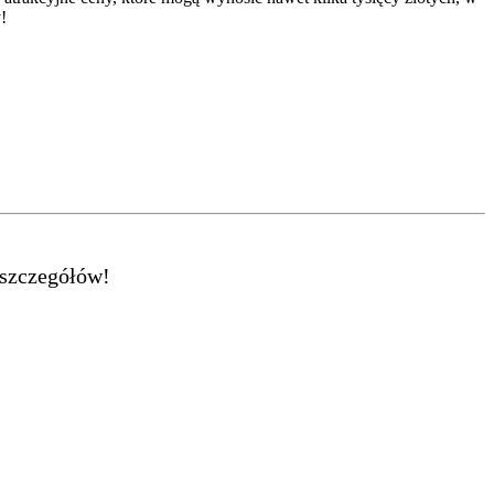
!
 szczegółów!