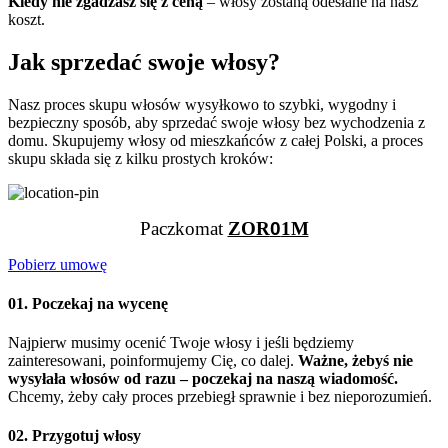
Kiedy nie zgadzasz się z ceną
– włosy zostaną odesłane na nasz
koszt.
Jak sprzedać swoje włosy?
Nasz proces skupu włosów wysyłkowo to szybki, wygodny i
bezpieczny sposób, aby sprzedać swoje włosy bez wychodzenia z
domu. Skupujemy włosy od mieszkańców z całej Polski, a proces
skupu składa się z kilku prostych kroków:
Paczkomat
ZOR
0
1M
Pobierz umowę
01. Poczekaj na wycenę
Najpierw musimy ocenić Twoje włosy i jeśli będziemy
zainteresowani, poinformujemy Cię, co dalej.
Ważne, żebyś nie
wysyłała włosów od razu – poczekaj na naszą wiadomość.
Chcemy, żeby cały proces przebiegł sprawnie i bez nieporozumień.
02. Przygotuj włosy