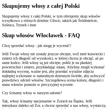
Skupujemy włosy z całej Polski
Skupujemy włosy z całej Polski, w tym oferujemy skup włosów
wysyłkowo z różnych dzielnic Gliwic, takich jak Śródmieście,
Sośnica, Trynek i inne
Skup włosów Włocławek - FAQ
Chcę sprzedać włosy - jak mogę je wycenić?
Jeśli Twoje włosy nie zostały jeszcze obcięte, weź metr krawiecki i
zmierz ich długość od wysokości, w której chcesz je obciąć, aż po
same końce. Jeśli włosy są już obcięte, połóż je na płaskiej
powierzchni i zmierz, przykładając miarę. Abyśmy mogli wykonać
dokładną wycenę, ważne jest, aby przesłać wyraźne zdjęcia
najlepiej wykonane w naturalnym dziennym świetle, aby uchwycić
prawdziwy odcień włosów. Szczegółowa ocena koloru, długości i
stanu włosów pomoże w precyzyjnej wycenie.
Czy ścinamy włosy w naszym salonie?
Tak, włosy ścinamy stacjonarnie w Żorach na Śląsku. Jeśli
mieszkasz daleko od Żor, a chcesz sprzedać u nas włosy, wystarczy,