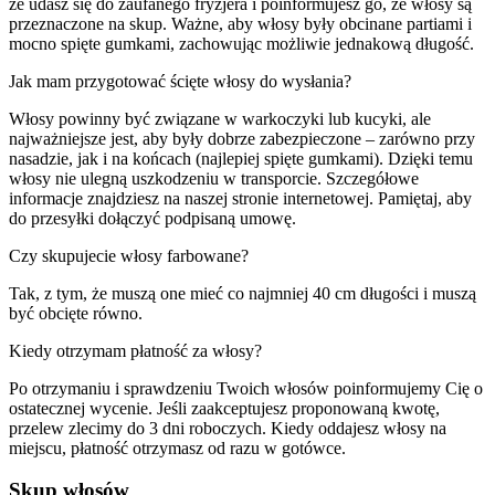
że udasz się do zaufanego fryzjera i poinformujesz go, że włosy są
przeznaczone na skup. Ważne, aby włosy były obcinane partiami i
mocno spięte gumkami, zachowując możliwie jednakową długość.
Jak mam przygotować ścięte włosy do wysłania?
Włosy powinny być związane w warkoczyki lub kucyki, ale
najważniejsze jest, aby były dobrze zabezpieczone – zarówno przy
nasadzie, jak i na końcach (najlepiej spięte gumkami). Dzięki temu
włosy nie ulegną uszkodzeniu w transporcie. Szczegółowe
informacje znajdziesz na naszej stronie internetowej. Pamiętaj, aby
do przesyłki dołączyć podpisaną umowę.
Czy skupujecie włosy farbowane?
Tak, z tym, że muszą one mieć co najmniej 40 cm długości i muszą
być obcięte równo.
Kiedy otrzymam płatność za włosy?
Po otrzymaniu i sprawdzeniu Twoich włosów poinformujemy Cię o
ostatecznej wycenie. Jeśli zaakceptujesz proponowaną kwotę,
przelew zlecimy do 3 dni roboczych. Kiedy oddajesz włosy na
miejscu, płatność otrzymasz od razu w gotówce.
Skup włosów