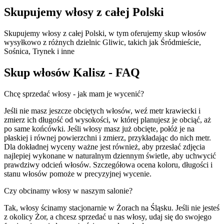
Skupujemy włosy z całej Polski
Skupujemy włosy z całej Polski, w tym oferujemy skup włosów
wysyłkowo z różnych dzielnic Gliwic, takich jak Śródmieście,
Sośnica, Trynek i inne
Skup włosów Kalisz - FAQ
Chcę sprzedać włosy - jak mam je wycenić?
Jeśli nie masz jeszcze obciętych włosów, weź metr krawiecki i
zmierz ich długość od wysokości, w której planujesz je obciąć, aż
po same końcówki. Jeśli włosy masz już obcięte, połóż je na
płaskiej i równej powierzchni i zmierz, przykładając do nich metr.
Dla dokładnej wyceny ważne jest również, aby przesłać zdjęcia
najlepiej wykonane w naturalnym dziennym świetle, aby uchwycić
prawdziwy odcień włosów. Szczegółowa ocena koloru, długości i
stanu włosów pomoże w precyzyjnej wycenie.
Czy obcinamy włosy w naszym salonie?
Tak, włosy ścinamy stacjonarnie w Żorach na Śląsku. Jeśli nie jesteś
z okolicy Żor, a chcesz sprzedać u nas włosy, udaj się do swojego