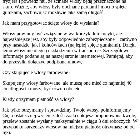
fryzjera i powiedz mu, że ścinane włosy będą przeznaczone na
skup. Ważne, aby włosy były obcinane partiami i mocno spięte
gumkami, zachowując możliwie taką samą długość.
Jak mam przygotować ścięte włosy do wysłania?
Włosy powinny być związane w warkoczyki lub kucyki, ale
najważniejsze jest, aby były odpowiednio zabezpieczone – zarówno
przy nasadzie, jak i końcówkach (najlepiej spięte gumkami). Dzięki
temu włosy nie ulegną uszkodzeniu w transporcie. Szczegółowe
informacje podane są na naszej stronie internetowej. Pamiętaj, aby
do przesyłki dołączyć podpisaną umowę.
Czy skupujecie włosy farbowane?
Skupujemy włosy farbowane, ale muszą one mieć co najmniej 40
cm długości i muszą być równo obcięte.
Kiedy otrzymam płatność za włosy?
Jak tylko otrzymamy i sprawdzimy Twoje włosy, poinformujemy
Cię o ostatecznej wycenie. Jeśli zaakceptujesz proponowaną kwotę,
przelew zostanie wysłany maksymalnie w ciągu 3 dni roboczych. W
przypadku sprzedaży włosów na miejscu płatność otrzymasz od od
ręki.