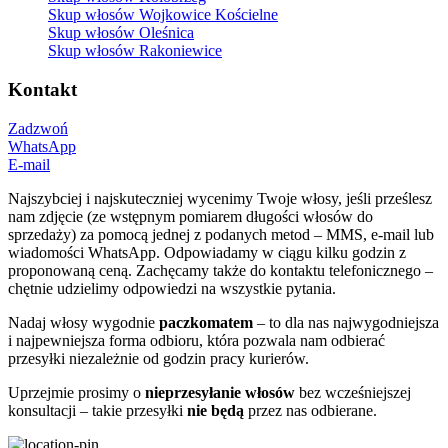
Skup włosów Wojkowice Kościelne
Skup włosów Oleśnica
Skup włosów Rakoniewice
Kontakt
Zadzwoń
WhatsApp
E-mail
Najszybciej i najskuteczniej wycenimy Twoje włosy, jeśli prześlesz
nam zdjęcie (ze wstępnym pomiarem długości włosów do
sprzedaży) za pomocą jednej z podanych metod – MMS, e-mail lub
wiadomości WhatsApp. Odpowiadamy w ciągu kilku godzin z
proponowaną ceną. Zachęcamy także do kontaktu telefonicznego –
chętnie udzielimy odpowiedzi na wszystkie pytania.
Nadaj włosy wygodnie
paczkomatem
– to dla nas najwygodniejsza
i najpewniejsza forma odbioru, która pozwala nam odbierać
przesyłki niezależnie od godzin pracy kurierów.
Uprzejmie prosimy o
nieprzesyłanie włosów
bez wcześniejszej
konsultacji – takie przesyłki
nie będą
przez nas odbierane.