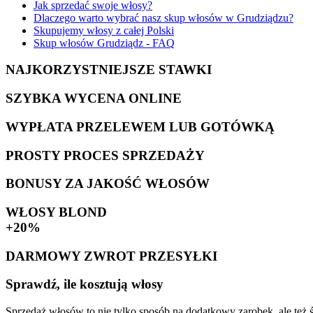
Jak sprzedać swoje włosy?
Dlaczego warto wybrać nasz skup włosów w Grudziądzu?
Skupujemy włosy z całej Polski
Skup włosów Grudziądz - FAQ
NAJKORZYSTNIEJSZE STAWKI
SZYBKA WYCENA ONLINE
WYPŁATA PRZELEWEM LUB GOTÓWKĄ
PROSTY PROCES SPRZEDAŻY
BONUSY ZA JAKOŚĆ WŁOSÓW
WŁOSY BLOND
+20%
DARMOWY ZWROT PRZESYŁKI
Sprawdź, ile kosztują włosy
Sprzedaż włosów to nie tylko sposób na dodatkowy zarobek, ale też ś