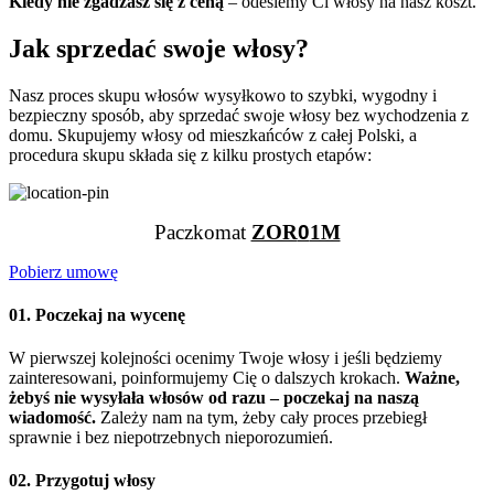
Kiedy nie zgadzasz się z ceną
– odeślemy Ci włosy na nasz koszt.
Jak sprzedać swoje włosy?
Nasz proces skupu włosów wysyłkowo to szybki, wygodny i
bezpieczny sposób, aby sprzedać swoje włosy bez wychodzenia z
domu. Skupujemy włosy od mieszkańców z całej Polski, a
procedura skupu składa się z kilku prostych etapów:
Paczkomat
ZOR
0
1M
Pobierz umowę
01. Poczekaj na wycenę
W pierwszej kolejności ocenimy Twoje włosy i jeśli będziemy
zainteresowani, poinformujemy Cię o dalszych krokach.
Ważne,
żebyś nie wysyłała włosów od razu – poczekaj na naszą
wiadomość.
Zależy nam na tym, żeby cały proces przebiegł
sprawnie i bez niepotrzebnych nieporozumień.
02. Przygotuj włosy