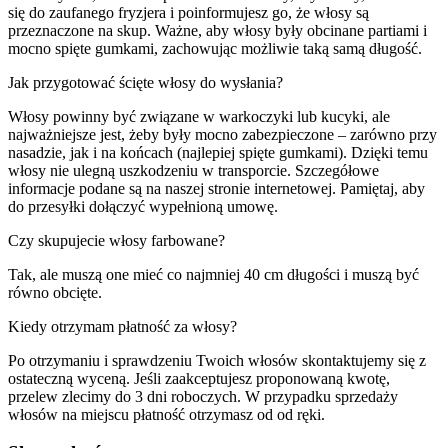
się do zaufanego fryzjera i poinformujesz go, że włosy są
przeznaczone na skup. Ważne, aby włosy były obcinane partiami i
mocno spięte gumkami, zachowując możliwie taką samą długość.
Jak przygotować ścięte włosy do wysłania?
Włosy powinny być związane w warkoczyki lub kucyki, ale
najważniejsze jest, żeby były mocno zabezpieczone – zarówno przy
nasadzie, jak i na końcach (najlepiej spięte gumkami). Dzięki temu
włosy nie ulegną uszkodzeniu w transporcie. Szczegółowe
informacje podane są na naszej stronie internetowej. Pamiętaj, aby
do przesyłki dołączyć wypełnioną umowę.
Czy skupujecie włosy farbowane?
Tak, ale muszą one mieć co najmniej 40 cm długości i muszą być
równo obcięte.
Kiedy otrzymam płatność za włosy?
Po otrzymaniu i sprawdzeniu Twoich włosów skontaktujemy się z
ostateczną wyceną. Jeśli zaakceptujesz proponowaną kwotę,
przelew zlecimy do 3 dni roboczych. W przypadku sprzedaży
włosów na miejscu płatność otrzymasz od od ręki.