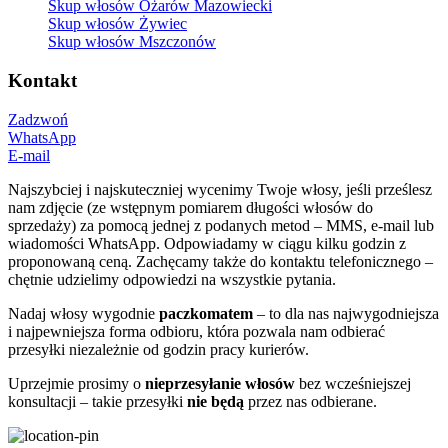
Skup włosów Ożarów Mazowiecki
Skup włosów Żywiec
Skup włosów Mszczonów
Kontakt
Zadzwoń
WhatsApp
E-mail
Najszybciej i najskuteczniej wycenimy Twoje włosy, jeśli prześlesz
nam zdjęcie (ze wstępnym pomiarem długości włosów do
sprzedaży) za pomocą jednej z podanych metod – MMS, e-mail lub
wiadomości WhatsApp. Odpowiadamy w ciągu kilku godzin z
proponowaną ceną. Zachęcamy także do kontaktu telefonicznego –
chętnie udzielimy odpowiedzi na wszystkie pytania.
Nadaj włosy wygodnie
paczkomatem
– to dla nas najwygodniejsza
i najpewniejsza forma odbioru, która pozwala nam odbierać
przesyłki niezależnie od godzin pracy kurierów.
Uprzejmie prosimy o
nieprzesyłanie włosów
bez wcześniejszej
konsultacji – takie przesyłki
nie będą
przez nas odbierane.