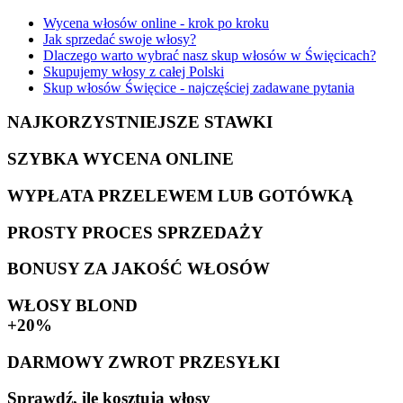
Wycena włosów online - krok po kroku
Jak sprzedać swoje włosy?
Dlaczego warto wybrać nasz skup włosów w Święcicach?
Skupujemy włosy z całej Polski
Skup włosów Święcice - najczęściej zadawane pytania
NAJKORZYSTNIEJSZE STAWKI
SZYBKA WYCENA ONLINE
WYPŁATA PRZELEWEM LUB GOTÓWKĄ
PROSTY PROCES SPRZEDAŻY
BONUSY ZA JAKOŚĆ WŁOSÓW
WŁOSY BLOND
+20%
DARMOWY ZWROT PRZESYŁKI
Sprawdź, ile kosztują włosy