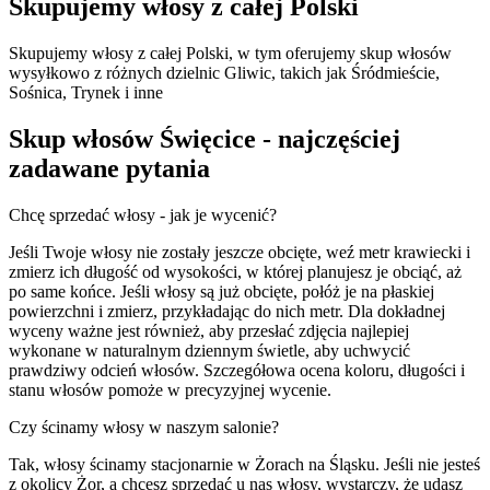
Skupujemy włosy z całej Polski
Skupujemy włosy z całej Polski, w tym oferujemy skup włosów
wysyłkowo z różnych dzielnic Gliwic, takich jak Śródmieście,
Sośnica, Trynek i inne
Skup włosów Święcice - najczęściej
zadawane pytania
Chcę sprzedać włosy - jak je wycenić?
Jeśli Twoje włosy nie zostały jeszcze obcięte, weź metr krawiecki i
zmierz ich długość od wysokości, w której planujesz je obciąć, aż
po same końce. Jeśli włosy są już obcięte, połóż je na płaskiej
powierzchni i zmierz, przykładając do nich metr. Dla dokładnej
wyceny ważne jest również, aby przesłać zdjęcia najlepiej
wykonane w naturalnym dziennym świetle, aby uchwycić
prawdziwy odcień włosów. Szczegółowa ocena koloru, długości i
stanu włosów pomoże w precyzyjnej wycenie.
Czy ścinamy włosy w naszym salonie?
Tak, włosy ścinamy stacjonarnie w Żorach na Śląsku. Jeśli nie jesteś
z okolicy Żor, a chcesz sprzedać u nas włosy, wystarczy, że udasz