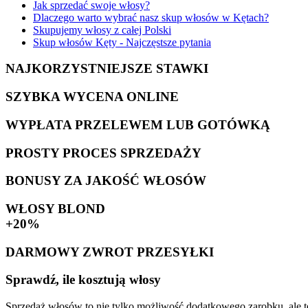
Jak sprzedać swoje włosy?
Dlaczego warto wybrać nasz skup włosów w Kętach?
Skupujemy włosy z całej Polski
Skup włosów Kęty - Najczęstsze pytania
NAJKORZYSTNIEJSZE STAWKI
SZYBKA WYCENA ONLINE
WYPŁATA PRZELEWEM LUB GOTÓWKĄ
PROSTY PROCES SPRZEDAŻY
BONUSY ZA JAKOŚĆ WŁOSÓW
WŁOSY BLOND
+20%
DARMOWY ZWROT PRZESYŁKI
Sprawdź, ile kosztują włosy
Sprzedaż włosów to nie tylko możliwość dodatkowego zarobku, ale te