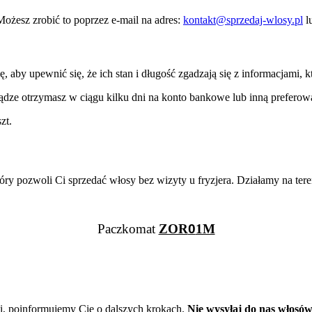
Możesz zrobić to poprzez e-mail na adres:
kontakt@sprzedaj-wlosy.pl
l
by upewnić się, że ich stan i długość zgadzają się z informacjami, k
ądze otrzymasz w ciągu kilku dni na konto bankowe lub inną preferowa
zt.
ozwoli Ci sprzedać włosy bez wizyty u fryzjera. Działamy na terenie 
Paczkomat
ZOR
0
1M
i, poinformujemy Cię o dalszych krokach.
Nie wysyłaj do nas włosów