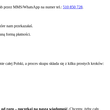
ub przez MMS/WhatsApp na numer tel.:
510 850 728
.
tóre nam przekazałaś.
ną formą płatności.
całej Polski, a proces skupu składa się z kilku prostych kroków:
 od razu – poczekaj na naszą wiadomość.
Chcemy, żeby cały