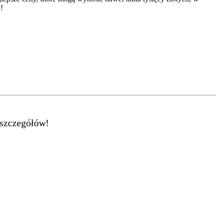
!
 szczegółów!