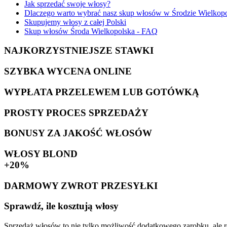
Jak sprzedać swoje włosy?
Dlaczego warto wybrać nasz skup włosów w Środzie Wielkopo
Skupujemy włosy z całej Polski
Skup włosów Środa Wielkopolska - FAQ
NAJKORZYSTNIEJSZE STAWKI
SZYBKA WYCENA ONLINE
WYPŁATA PRZELEWEM LUB GOTÓWKĄ
PROSTY PROCES SPRZEDAŻY
BONUSY ZA JAKOŚĆ WŁOSÓW
WŁOSY BLOND
+20%
DARMOWY ZWROT PRZESYŁKI
Sprawdź, ile kosztują włosy
Sprzedaż włosów to nie tylko możliwość dodatkowego zarobku, ale r