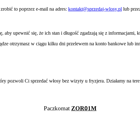
zrobić to poprzez e-mail na adres:
kontakt@sprzedaj-wlosy.pl
lub prz
by upewnić się, że ich stan i długość zgadzają się z informacjami, k
ądze otrzymasz w ciągu kilku dni przelewem na konto bankowe lub inn
ozwoli Ci sprzedać włosy bez wizyty u fryzjera. Działamy na terenie 
Paczkomat
ZOR
0
1M