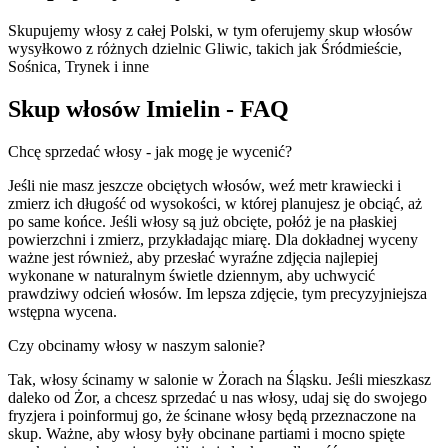
Skupujemy włosy z całej Polski, w tym oferujemy skup włosów
wysyłkowo z różnych dzielnic Gliwic, takich jak Śródmieście,
Sośnica, Trynek i inne
Skup włosów Imielin - FAQ
Chcę sprzedać włosy - jak mogę je wycenić?
Jeśli nie masz jeszcze obciętych włosów, weź metr krawiecki i
zmierz ich długość od wysokości, w której planujesz je obciąć, aż
po same końce. Jeśli włosy są już obcięte, połóż je na płaskiej
powierzchni i zmierz, przykładając miarę. Dla dokładnej wyceny
ważne jest również, aby przesłać wyraźne zdjęcia najlepiej
wykonane w naturalnym świetle dziennym, aby uchwycić
prawdziwy odcień włosów. Im lepsza zdjęcie, tym precyzyjniejsza
wstępna wycena.
Czy obcinamy włosy w naszym salonie?
Tak, włosy ścinamy w salonie w Żorach na Śląsku. Jeśli mieszkasz
daleko od Żor, a chcesz sprzedać u nas włosy, udaj się do swojego
fryzjera i poinformuj go, że ścinane włosy będą przeznaczone na
skup. Ważne, aby włosy były obcinane partiami i mocno spięte