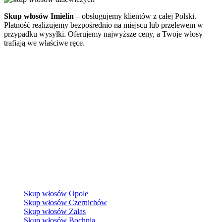
Skup włosów Imielin
– obsługujemy klientów z całej Polski.
Płatność realizujemy bezpośrednio na miejscu lub przelewem w
przypadku wysyłki. Oferujemy najwyższe ceny, a Twoje włosy
trafiają we właściwe ręce.
Skup włosów Opole
Skup włosów Czernichów
Skup włosów Zalas
Skup włosów Bochnia