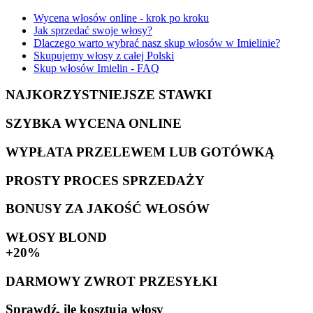
Wycena włosów online - krok po kroku
Jak sprzedać swoje włosy?
Dlaczego warto wybrać nasz skup włosów w Imielinie?
Skupujemy włosy z całej Polski
Skup włosów Imielin - FAQ
NAJKORZYSTNIEJSZE STAWKI
SZYBKA WYCENA ONLINE
WYPŁATA PRZELEWEM LUB GOTÓWKĄ
PROSTY PROCES SPRZEDAŻY
BONUSY ZA JAKOŚĆ WŁOSÓW
WŁOSY BLOND
+20%
DARMOWY ZWROT PRZESYŁKI
Sprawdź, ile kosztują włosy