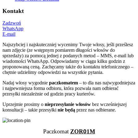
Kontakt
Zadzwoń
WhatsApp
E-mail
Najszybciej i najskuteczniej wycenimy Twoje włosy, jeśli prześlesz
nam zdjęcie (ze wstępnym pomiarem długości włosów do
sprzedaży) za pomocą jednej z podanych metod – MMS, e-mail lub
wiadomości WhatsApp. Odpowiadamy w ciągu kilku godzin z
proponowaną ceną. Zachęcamy także do kontaktu telefonicznego –
chętnie udzielimy odpowiedzi na wszystkie pytania.
Nadaj włosy wygodnie
paczkomatem
– to dla nas najwygodniejsza
i najpewniejsza forma odbioru, która pozwala nam odbierać
przesyłki niezależnie od godzin pracy kurierów.
Uprzejmie prosimy o
nieprzesyłanie włosów
bez wcześniejszej
konsultacji – takie przesyłki
nie będą
przez nas odbierane.
Paczkomat
ZOR
0
1M