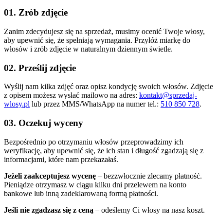
01. Zrób zdjęcie
Zanim zdecydujesz się na sprzedaż, musimy ocenić Twoje włosy,
aby upewnić się, że spełniają wymagania. Przyłóż miarkę do
włosów i zrób zdjęcie w naturalnym dziennym świetle.
02. Prześlij zdjęcie
Wyślij nam kilka zdjęć oraz opisz kondycję swoich włosów. Zdjęcie
z opisem możesz wysłać mailowo na adres:
kontakt@sprzedaj-
wlosy.pl
lub przez MMS/WhatsApp na numer tel.:
510 850 728
.
03. Oczekuj wyceny
Bezpośrednio po otrzymaniu włosów przeprowadzimy ich
weryfikację, aby upewnić się, że ich stan i długość zgadzają się z
informacjami, które nam przekazałaś.
Jeżeli zaakceptujesz wycenę
– bezzwłocznie zlecamy płatność.
Pieniądze otrzymasz w ciągu kilku dni przelewem na konto
bankowe lub inną zadeklarowaną formą płatności.
Jeśli nie zgadzasz się z ceną
– odeślemy Ci włosy na nasz koszt.