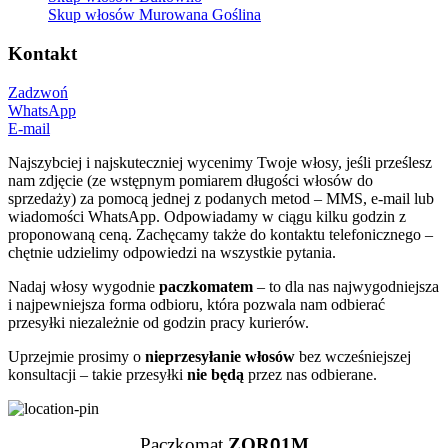
Skup włosów Murowana Goślina
Kontakt
Zadzwoń
WhatsApp
E-mail
Najszybciej i najskuteczniej wycenimy Twoje włosy, jeśli prześlesz
nam zdjęcie (ze wstępnym pomiarem długości włosów do
sprzedaży) za pomocą jednej z podanych metod – MMS, e-mail lub
wiadomości WhatsApp. Odpowiadamy w ciągu kilku godzin z
proponowaną ceną. Zachęcamy także do kontaktu telefonicznego –
chętnie udzielimy odpowiedzi na wszystkie pytania.
Nadaj włosy wygodnie
paczkomatem
– to dla nas najwygodniejsza
i najpewniejsza forma odbioru, która pozwala nam odbierać
przesyłki niezależnie od godzin pracy kurierów.
Uprzejmie prosimy o
nieprzesyłanie włosów
bez wcześniejszej
konsultacji – takie przesyłki
nie będą
przez nas odbierane.
Paczkomat
ZOR
0
1M