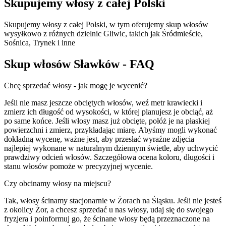
Skupujemy włosy z całej Polski
Skupujemy włosy z całej Polski, w tym oferujemy skup włosów
wysyłkowo z różnych dzielnic Gliwic, takich jak Śródmieście,
Sośnica, Trynek i inne
Skup włosów Sławków - FAQ
Chcę sprzedać włosy - jak mogę je wycenić?
Jeśli nie masz jeszcze obciętych włosów, weź metr krawiecki i
zmierz ich długość od wysokości, w której planujesz je obciąć, aż
po same końce. Jeśli włosy masz już obcięte, połóż je na płaskiej
powierzchni i zmierz, przykładając miarę. Abyśmy mogli wykonać
dokładną wycenę, ważne jest, aby przesłać wyraźne zdjęcia
najlepiej wykonane w naturalnym dziennym świetle, aby uchwycić
prawdziwy odcień włosów. Szczegółowa ocena koloru, długości i
stanu włosów pomoże w precyzyjnej wycenie.
Czy obcinamy włosy na miejscu?
Tak, włosy ścinamy stacjonarnie w Żorach na Śląsku. Jeśli nie jesteś
z okolicy Żor, a chcesz sprzedać u nas włosy, udaj się do swojego
fryzjera i poinformuj go, że ścinane włosy będą przeznaczone na