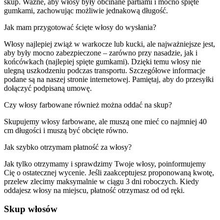
skup. Ważne, aby włosy były obcinane partiami i mocno spięte
gumkami, zachowując możliwie jednakową długość.
Jak mam przygotować ścięte włosy do wysłania?
Włosy najlepiej zwiąż w warkocze lub kucki, ale najważniejsze jest,
aby były mocno zabezpieczone – zarówno przy nasadzie, jak i
końcówkach (najlepiej spięte gumkami). Dzięki temu włosy nie
ulegną uszkodzeniu podczas transportu. Szczegółowe informacje
podane są na naszej stronie internetowej. Pamiętaj, aby do przesyłki
dołączyć podpisaną umowę.
Czy włosy farbowane również można oddać na skup?
Skupujemy włosy farbowane, ale muszą one mieć co najmniej 40
cm długości i muszą być obcięte równo.
Jak szybko otrzymam płatność za włosy?
Jak tylko otrzymamy i sprawdzimy Twoje włosy, poinformujemy
Cię o ostatecznej wycenie. Jeśli zaakceptujesz proponowaną kwotę,
przelew zlecimy maksymalnie w ciągu 3 dni roboczych. Kiedy
oddajesz włosy na miejscu, płatność otrzymasz od od ręki.
Skup włosów