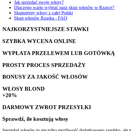
Jak sprzedać swoje włosy?
Dlaczego warto wybrać nasz skup włosów w Rząsce?
Skupujemy włosy z całej Polski
Skup włosów Rząska - FAQ
NAJKORZYSTNIEJSZE STAWKI
SZYBKA WYCENA ONLINE
WYPŁATA PRZELEWEM LUB GOTÓWKĄ
PROSTY PROCES SPRZEDAŻY
BONUSY ZA JAKOŚĆ WŁOSÓW
WŁOSY BLOND
+20%
DARMOWY ZWROT PRZESYŁKI
Sprawdź, ile kosztują włosy
Sprzedaż włosów to nie tylko możliwość dodatkowego zarobku, ale te