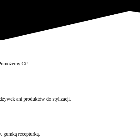
 Pomożemy Ci!
żywek ani produktów do stylizacji.
w. gumką recepturką.